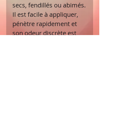
secs, fendillés ou abimés.
Il est facile à appliquer,
pénètre rapidement et
son odeur discrète est
ultra agréable ! Il convient
de l’utiliser pour nourrir,
particulièrement en cas
de fragilité de la truffe ou
des coussinets, en
préparation des
vacances, lors des
périodes d’activité
intense, mais aussi en
période de froid, pour
reformer un coussinet