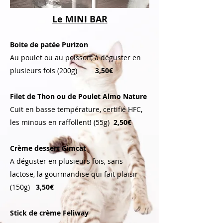
Le MIN
I BAR
Boite de patée Purizon
A
u poulet ou au poisson, à déguster en
plusieurs fois (200g)
3,50€
Filet de Thon ou de Poulet Almo Nature
Cuit en basse température, certifié HFC,
les minous en raffollent! (55g)
2,50€
Crème dessert Gimcat
A déguster en plusi
eurs fois, sans
lactose, la gourmandise qui fait plaisir
(150g)
3,50€
Stick de crème Feliway