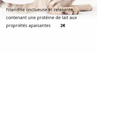
Friandise onctueuse et relaxante,
contenant une protéine de lait aux
propriétés apaisantes
2€
Les Petits BONUS DE
VACANCES
Une Fontaine dans sa lodge
pour ceux
qui adorent boire au robinet
1€/jour
Un Bâtonnet de Matatabi
pour stimuler
la folie qui est en lui
1€/pièce
Envoi de nouvelles tous les jours,
pour
ne rien manquer
0,50€/jour